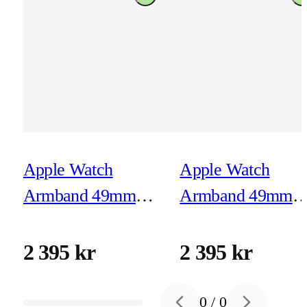
Apple Watch
Apple Watch
Armband 49mm
Armband 49mm
Naturlig titan
Naturlig titan
Milanesisk loop -
Milanesisk loop -
2 395 kr
2 395 kr
Large
Medium
0
/
0
Previous slide
Next slide