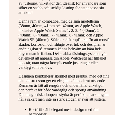
av justering, vilket gör den idealisk för användare som
söker en snabb och smidig lösning för att anpassa sitt
armband.
Denna rem är kompatibel med de små modellerna
(38mm, 40mm, 41mm och 42mm) av Apple Watch,
inklusive Apple Watch Series 1, 2, 3, 4 (40mm), 5
(40mm), 6 (40mm), 7 (41mm), 8 (41mm) och Apple
Watch SE (40mm). Stålet är elektropläterat för att motstå
skador, korrosion och slitage över tid, och designen är
andningsbar så remmen känns bekväm att bära hela
dagen utan irritation. Det snabba fästningssystemet gör
det enkelt att anpassa din Apple Watch-stil när tillfället
uppstår, utan några komplicerade justeringar eller
verktyg som behövs.
Designen kombinerar skönhet med praktik, med det fina
nätmönstret som ger ett elegant och modernt utseende.
Remmen är lätt att rengöra och underhålla, vilket gör
den perfekt för både vardaglig och sportig användning.
Den magnetiska loopens styrka är perfekt - stark nog att
hålla säkert men inte så stark att den är svår att justera.
Rostfritt stål i elegant mesh-design med fint
nätmönster