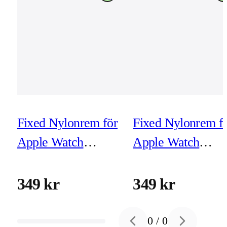
Fixed Nylonrem för
Fixed Nylonrem f
Apple Watch
Apple Watch
38/40/41mm
38/40/41mm
Mörkblå
Mörkgrå
349 kr
349 kr
0
/
0
Previous slide
Next slide