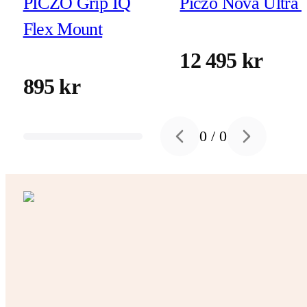
PICZO Grip IQ
Piczo Nova Ultra 
Flex Mount
12 495 kr
895 kr
0
/
0
Previous slide
Next slide