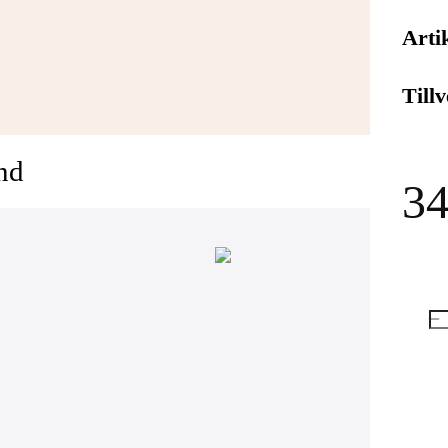
Arti
Till
nd
34