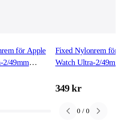
nrem för Apple
Fixed Nylonrem för Apple
a-2/49mm
Watch Ultra-2/49mm
Mörkblå
349 kr
0
/
0
Previous slide
Next slide