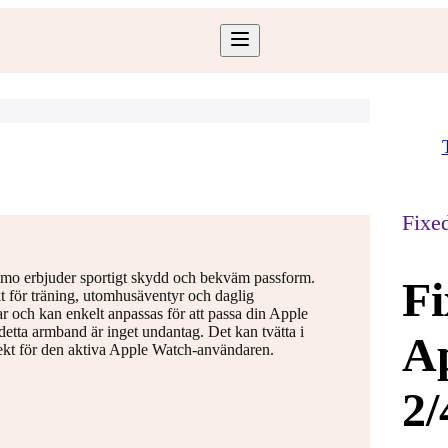
Fixe
imo erbjuder sportigt skydd och bekväm passform.
Fi
kt för träning, utomhusäventyr och daglig
r och kan enkelt anpassas för att passa din Apple
 detta armband är inget undantag. Det kan tvätta i
Ap
fekt för den aktiva Apple Watch-användaren.
2