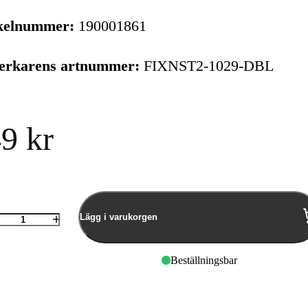
kelnummer:
190001861
verkarens artnummer:
FIXNST2-1029-DBL
9 kr
Lägg i varukorgen
Antal
Beställningsbar