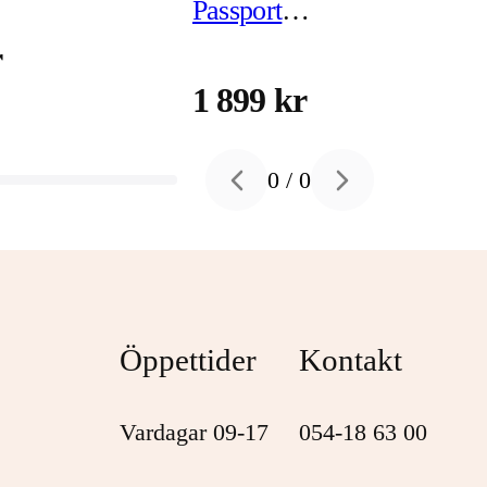
Passport
WDBPKJ0040BBK -
r
hårddisk 4 TB USB 3.2
1 899 kr
Gen 1
0
/
0
Previous slide
Next slide
Öppettider
Kontakt
Vardagar 09-17
054-18 63 00