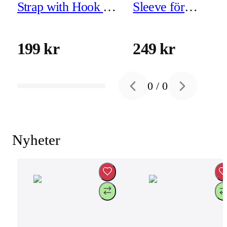
Strap with Hook for
Sleeve för
iPad
MacBook Pro 16-
tum - Black
199 kr
249 kr
0
/
0
Previous slide
Next slide
Nyheter