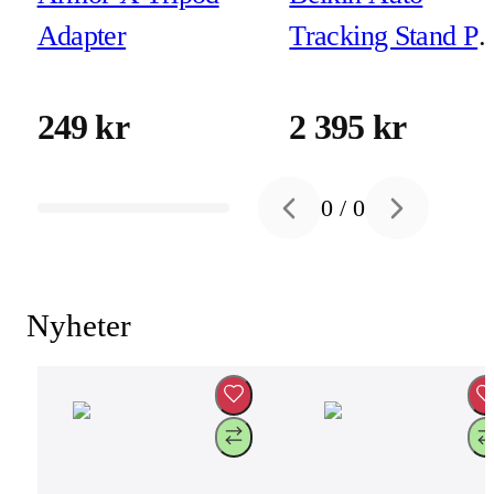
Adapter
Tracking Stand Pr
with DockKit
249 kr
2 395 kr
0
/
0
Previous slide
Next slide
Nyheter