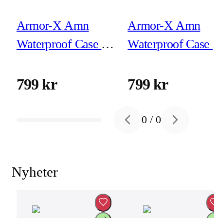
Armor-X Amn
Armor-X Amn
Waterproof Case &
Waterproof Case 
Magnetic Case for
Magnetic Case for
iPhone 17
iPhone 17 Pro
799 kr
799 kr
0
/
0
Previous slide
Next slide
Nyheter