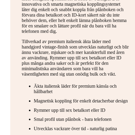
innovativa och smarta magnetiska kopplingsystemet
låter dig enkelt och snabbt koppla från plånboken och
förvara dina betalkort och ID-kort säkert när du inte
behöver dem, eller helt enkelt lämna plånboken hemma
för en smalare och lättare profil när du bara vill ha
telefonen med dig.
Tillverkad av premium italiensk äkta läder med
handgjord vintage-finish som utvecklas naturligt och blir
ännu vackrare, mjukare och mer karakterfull med åren
av använding. Rymmer upp till sex betalkort eller ID
plus många andra saker och är perfekt för den
minimalistiska användaren som bara vill ha
väsentligheten med sig utan onödig bulk och vikt.
Äkta italiensk läder för premium känsla och
hållbarhet
Magnetisk koppling för enkelt detacherbar design
Rymmer upp till sex betalkort eller ID
Smal profil utan plånbok - bara telefonen
Utvecklas vackrare över tid - naturlig patina