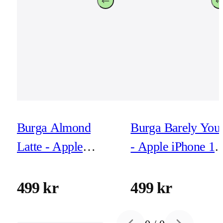
Burga Almond
Burga Barely You
Latte - Apple
- Apple iPhone 17
iPhone 17 Pro Max
Pro Max Tough
Tough MagSafe
MagSafe
499 kr
499 kr
Skyddsskal
Skyddsskal