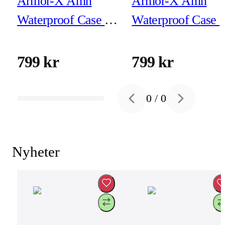
Armor-X Amn
Armor-X Amn
Waterproof Case &
Waterproof Case 
Magnetic Case for
Magnetic Case for
iPhone 17
iPhone 17 Pro
799 kr
799 kr
0
/
0
Previous slide
Next slide
Nyheter