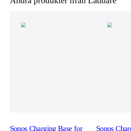
Andra produkter ifrån Laddare
Sonos Charging Base for
Sonos Charg