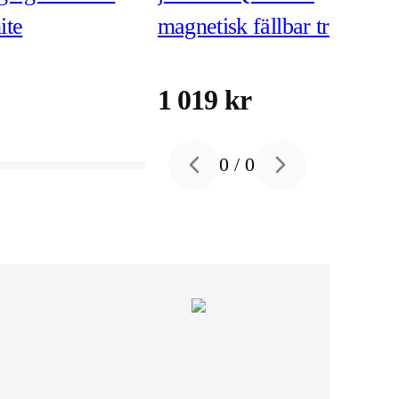
ite
magnetisk fällbar trådlös
laddare (JUPW3415)
1 019 kr
0
/
0
Previous slide
Next slide