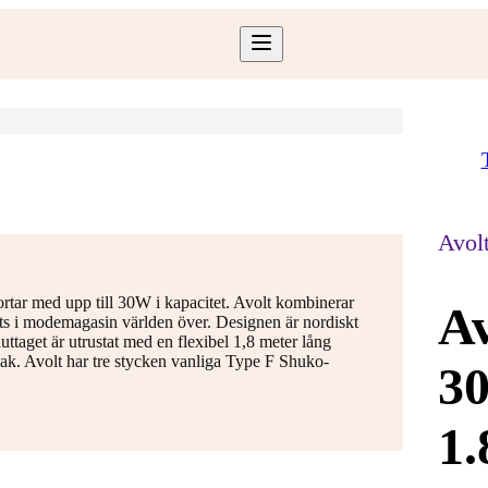
Avol
rtar med upp till 30W i kapacitet. Avolt kombinerar
Av
nts i modemagasin världen över. Designen är nordiskt
nuttaget är utrustat med en flexibel 1,8 meter lång
mak. Avolt har tre stycken vanliga Type F Shuko-
3
1.