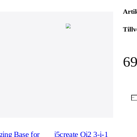
Arti
Till
69
ing Base for
j5create Qi2 3-i-1