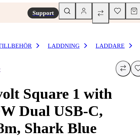
Support
TILLBEHÖR
LADDNING
LADDARE
t
olt Square 1 with
0W Dual USB-C,
8m, Shark Blue