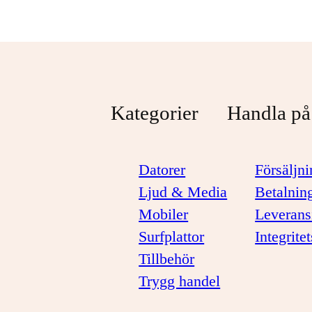
Kategorier
Handla på
Datorer
Försäljni
Ljud & Media
Betalnin
Mobiler
Leverans
Surfplattor
Integrite
Tillbehör
Trygg handel