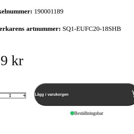
kelnummer:
190001189
verkarens artnummer:
SQ1-EUFC20-18SHB
9 kr
Lägg i varukorgen
Antal
Beställningsbar
j5create Qi2 3-i-1
j5create 1