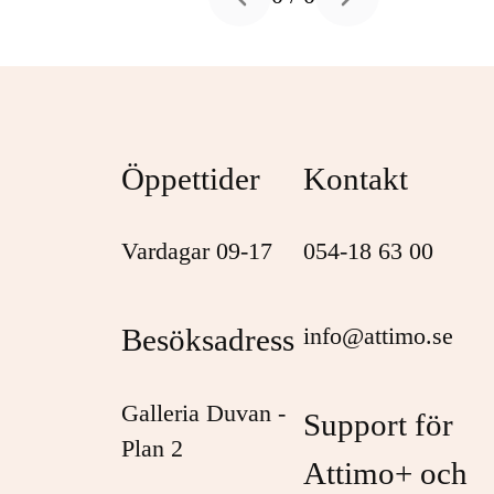
Previous slide
Next slide
Öppettider
Kontakt
Vardagar 09-17
054-18 63 00
Besöksadress
info@attimo.se
Galleria Duvan -
Support för
Plan 2
Attimo+ och