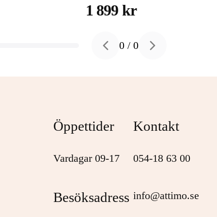
hårddisk 4 TB USB 3.2
1 899 kr
Gen 1
0
/
0
Previous slide
Next slide
Öppettider
Kontakt
Vardagar 09-17
054-18 63 00
Besöksadress
info@attimo.se