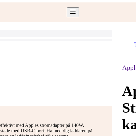
Appl
A
St
ka
fektivt med Apples strömadapter på 140W.
rustade med USB-C port. Ha med dig laddaren på