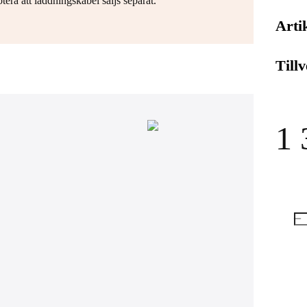
otera att laddningskabel säljs separat.
Arti
Till
1 