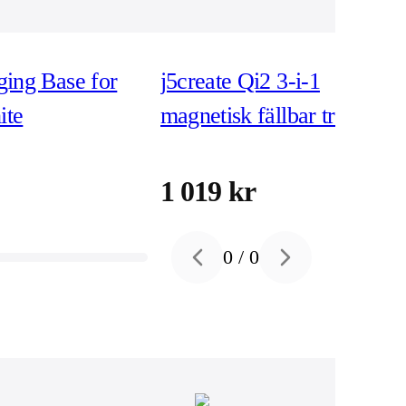
ing Base for
j5create Qi2 3-i-1
ite
magnetisk fällbar trådlös
laddare (JUPW3415)
1 019 kr
0
/
0
Previous slide
Next slide