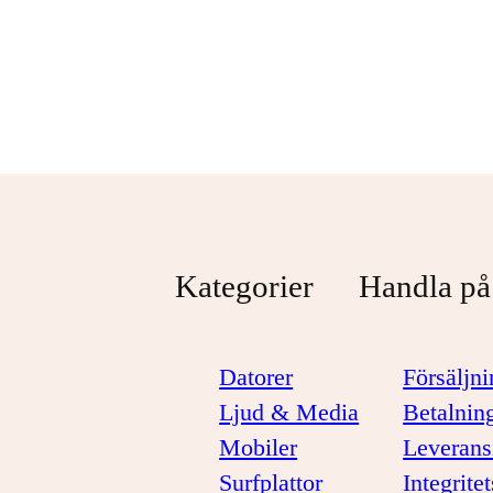
Svart
1 099 kr
1 299 kr
Kategorier
Handla på
Datorer
Försäljni
Ljud & Media
Betalnin
Mobiler
Leverans
Surfplattor
Integrite