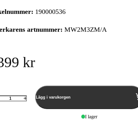
kelnummer:
190000536
verkarens artnummer:
MW2M3ZM/A
399 kr
Lägg i varukorgen
Antal
I lager