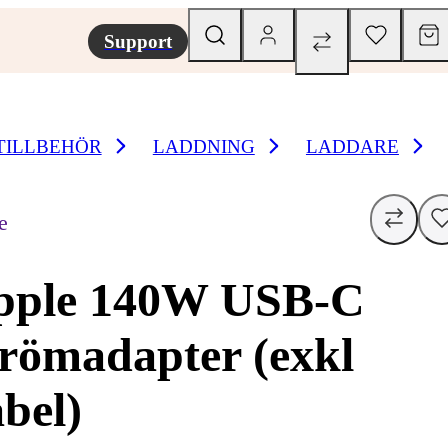
Support
TILLBEHÖR
LADDNING
LADDARE
e
pple 140W USB-C
römadapter (exkl
bel)