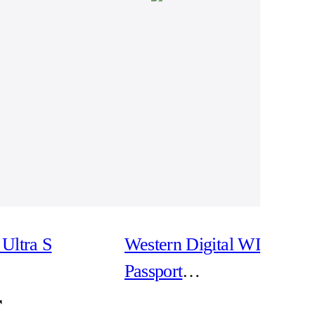
Ultra S
Western Digital WD My
Passport
WDBPKJ0040BBK -
r