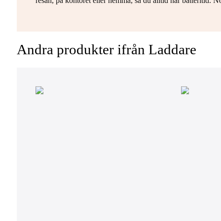
resan, på kontoret eller hemma, så du alltid har batteritid. N
Andra produkter ifrån Laddare