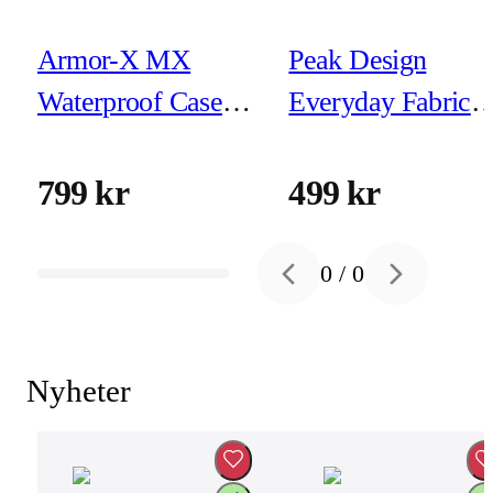
Armor-X MX
Peak Design
Waterproof Case
Everyday Fabric
for iPhone 15 Pro
Case iPhone 16 P
Eclipse
799 kr
499 kr
0
/
0
Previous slide
Next slide
Nyheter