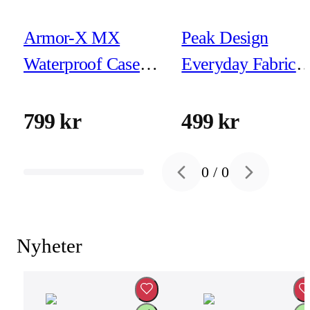
Armor-X MX
Peak Design
Waterproof Case
Everyday Fabric
for iPhone 15 Pro
Case iPhone 16 P
Eclipse
799 kr
499 kr
0
/
0
Previous slide
Next slide
Nyheter