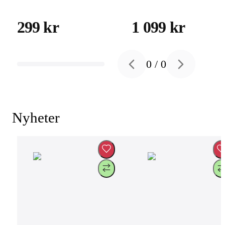
White
Sonos ERA 300,
Black
299 kr
1 099 kr
0
/
0
Previous slide
Next slide
Nyheter