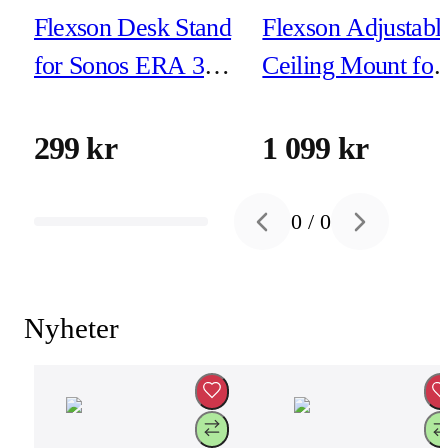
Flexson Desk Stand
Flexson Adjustabl
for Sonos ERA 300,
Ceiling Mount for
White
Sonos ERA 300,
Black
299 kr
1 099 kr
0
/
0
Previous slide
Next slide
Nyheter