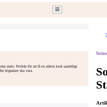
Sono
ta stativ. Perfekt för att få en stilren look samtidigt
So
din högtalare ska vara.
St
Arti