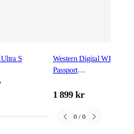
Ultra S
Western Digital WD My
Passport
WDBPKJ0040BBK -
r
hårddisk 4 TB USB 3.2
1 899 kr
Gen 1
0
/
0
Previous slide
Next slide