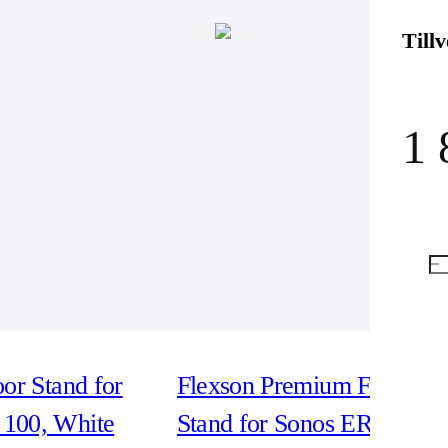
Till
1 
oor Stand for
Flexson Premium Floor
100, White
Stand for Sonos ERA 100,