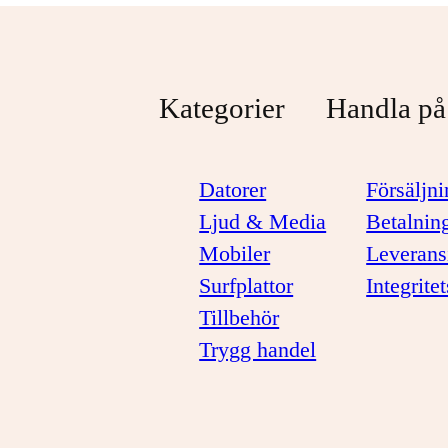
Kategorier
Handla på
Datorer
Försäljni
Ljud & Media
Betalnin
Mobiler
Leverans
Surfplattor
Integrite
Tillbehör
Trygg handel