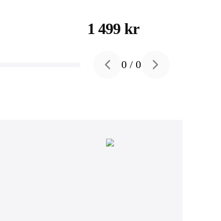
White
1 499 kr
0
/
0
Previous slide
Next slide