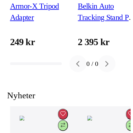
Armor-X Tripod
Belkin Auto
Adapter
Tracking Stand Pr
with DockKit
249 kr
2 395 kr
0
/
0
Previous slide
Next slide
Nyheter