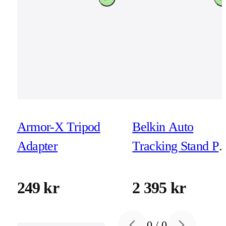
Armor-X Tripod
Belkin Auto
Adapter
Tracking Stand Pr
with DockKit
249 kr
2 395 kr
0
/
0