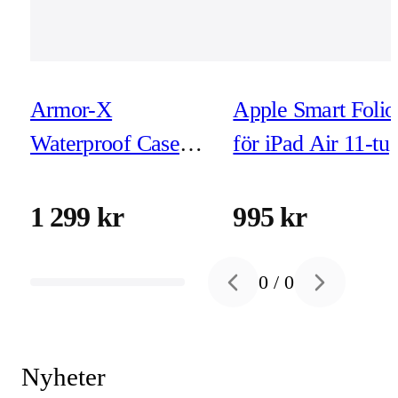
Armor-X
Apple Smart Folio
Waterproof Case
för iPad Air 11-tu
for iPad Air 11-tum
(M3/M2/4e/5e Ge
(M2)
denim
1 299 kr
995 kr
0
/
0
Previous slide
Next slide
Nyheter