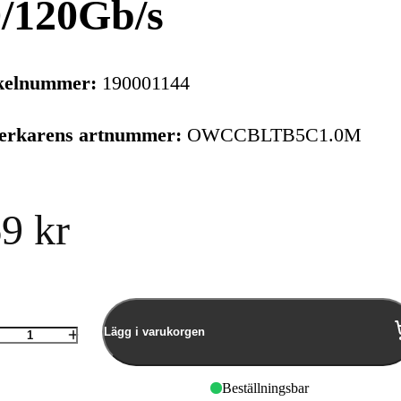
/120Gb/s
kelnummer:
190001144
verkarens artnummer:
OWCCBLTB5C1.0M
9 kr
Lägg i varukorgen
Antal
OWC Thunderbolt 5 Dock
OWC 1.0 Me
Beställningsbar