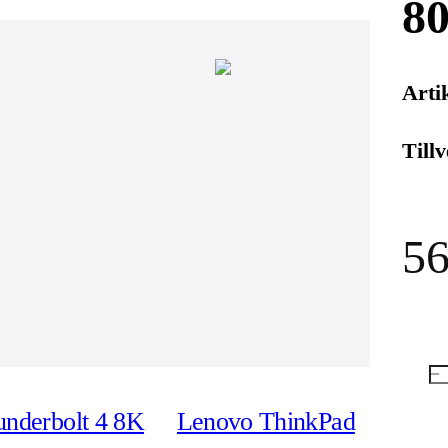
80
Arti
Till
56
underbolt 4 8K
Lenovo ThinkPad