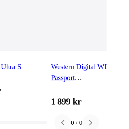
Ultra S
Western Digital WD My
Passport
WDBPKJ0040BBK -
r
hårddisk 4 TB USB 3.2
1 899 kr
Gen 1
0
/
0
Previous slide
Next slide