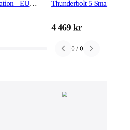
ation - EU
Thunderbolt 5 Smart Dock
N)
7500 - EU
4 469 kr
0
/
0
Previous slide
Next slide