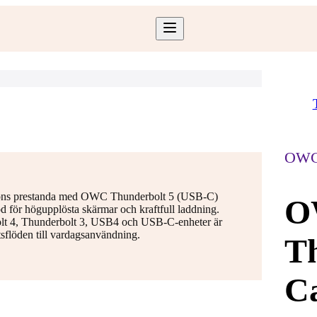
OW
ations prestanda med OWC Thunderbolt 5 (USB-C)
O
öd för högupplösta skärmar och kraftfull laddning.
bolt 4, Thunderbolt 3, USB4 och USB-C-enheter är
etsflöden till vardagsanvändning.
Th
C