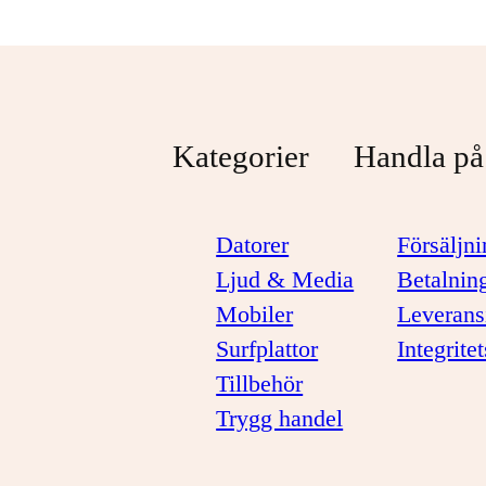
Kategorier
Handla på
Datorer
Försäljni
Ljud & Media
Betalnin
Mobiler
Leverans
Surfplattor
Integrite
Tillbehör
Trygg handel