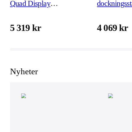
Quad Display
dockningsst
dockningsstation - EU
(JTD562-E
(JTD568-EN)
5 319 kr
4 069 kr
Nyheter