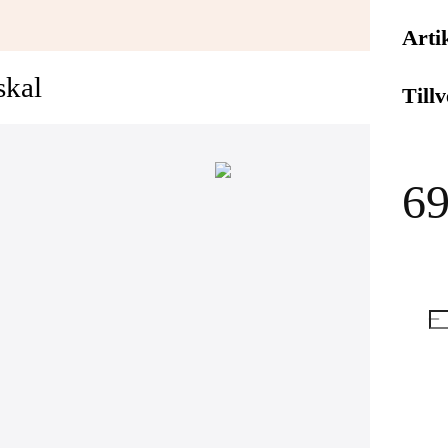
Arti
skal
Till
69