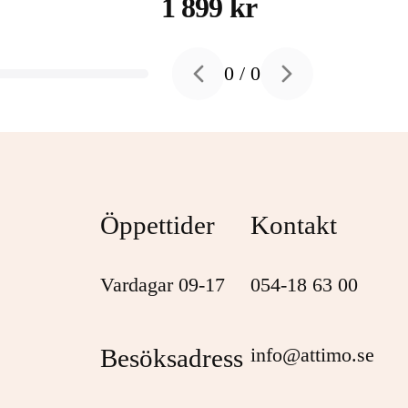
hårddisk 4 TB USB 3.2
1 899 kr
Gen 1
0
/
0
Previous slide
Next slide
Öppettider
Kontakt
Vardagar 09-17
054-18 63 00
Besöksadress
info@attimo.se