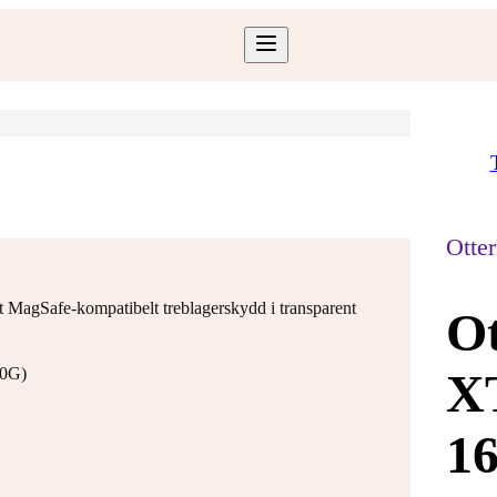
Otte
t MagSafe-kompatibelt treblagerskydd i transparent
Ot
10G)
XT
16