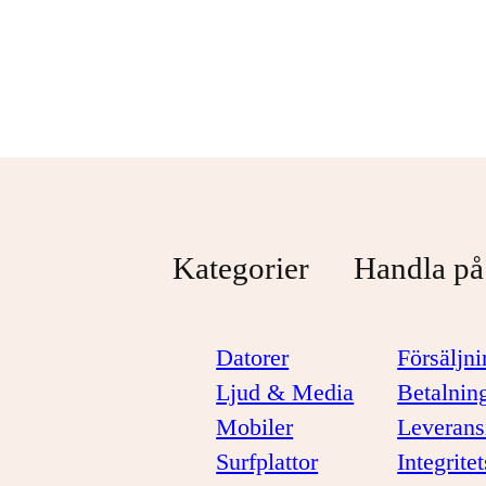
Svart
1 099 kr
1 299 kr
Kategorier
Handla på
Datorer
Försäljni
Ljud & Media
Betalnin
Mobiler
Leverans
Surfplattor
Integrite