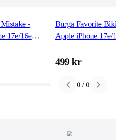
Mistake -
Burga Favorite Bikini -
ne 17e/16e
Apple iPhone 17e/16e
dsskal
Tough Skyddsskal
499 kr
0
/
0
Previous slide
Next slide