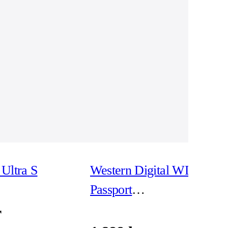
Ultra S
Western Digital WD My
Passport
WDBPKJ0040BBK -
r