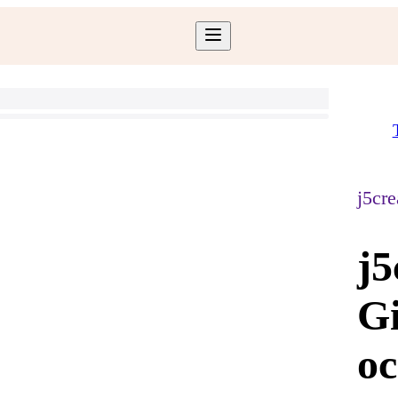
j5cre
j5
Gi
oc