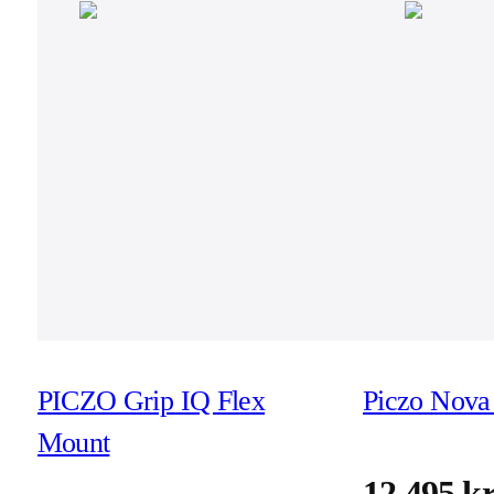
PICZO Grip IQ Flex
Piczo Nova 
Mount
12 495 k