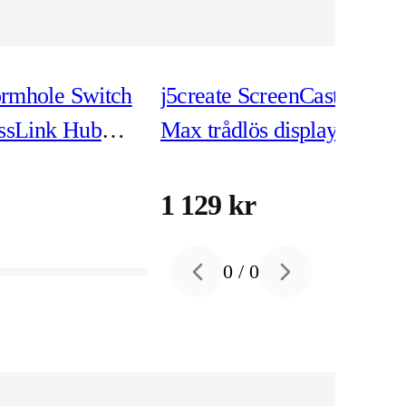
ormhole Switch
j5create ScreenCast 4K
ssLink Hub
Max trådlös displayadapter
(JVAW76MAX)
1 129 kr
0
/
0
Previous slide
Next slide