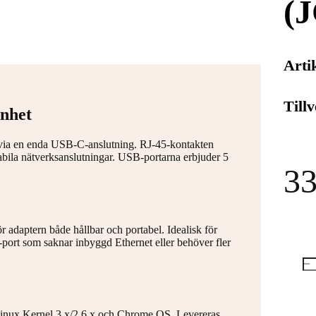
(
Arti
Till
enhet
 via en enda USB-C-anslutning. RJ-45-kontakten
abila nätverksanslutningar. USB-portarna erbjuder 5
33
 adaptern både hållbar och portabel. Idealisk för
t som saknar inbyggd Ethernet eller behöver fler
inux Kernel 3.x/2.6.x och Chrome OS. Levereras