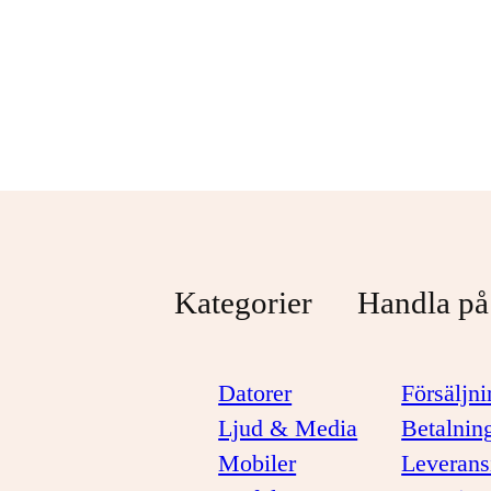
Svart
1 099 kr
1 299 kr
Kategorier
Handla på
Datorer
Försäljni
Ljud & Media
Betalnin
Mobiler
Leverans