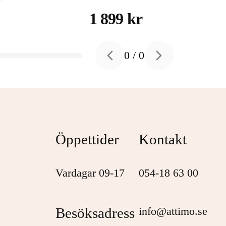
hårddisk 4 TB USB 3.2
1 899 kr
Gen 1
0
/
0
Previous slide
Next slide
Öppettider
Kontakt
Vardagar 09-17
054-18 63 00
Besöksadress
info@attimo.se