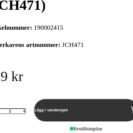
JCH471)
kelnummer:
190002415
verkarens artnummer:
JCH471
9 kr
Lägg i varukorgen
Antal
Beställningsbar