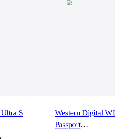
Ultra S
Western Digital WD My
Passport
WDBPKJ0040BBK -
r