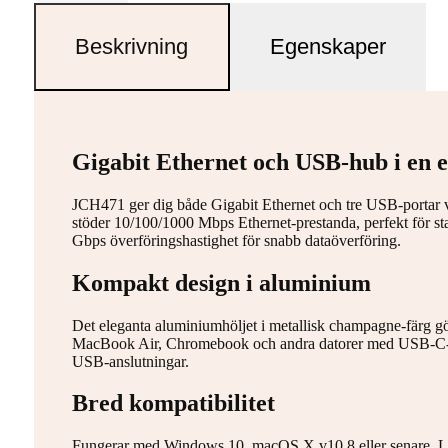
Beskrivning
Egenskaper
Gigabit Ethernet och USB-hub i en 
JCH471 ger dig både Gigabit Ethernet och tre USB-portar
stöder 10/100/1000 Mbps Ethernet-prestanda, perfekt för st
Gbps överföringshastighet för snabb dataöverföring.
Kompakt design i aluminium
Det eleganta aluminiumhöljet i metallisk champagne-färg gör
MacBook Air, Chromebook och andra datorer med USB-C-por
USB-anslutningar.
Bred kompatibilitet
Fungerar med Windows 10, macOS X v10.8 eller senare, L