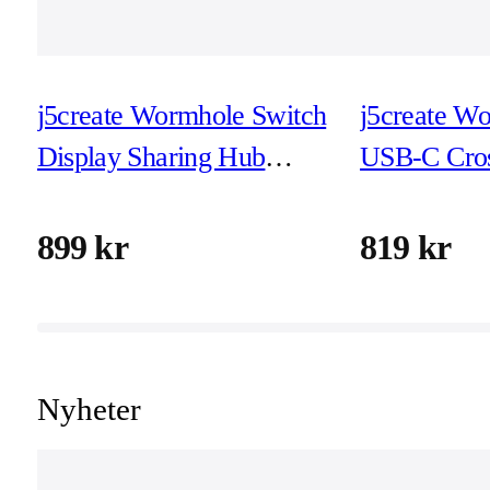
j5create Wormhole Switch
j5create W
Display Sharing Hub
USB-C Cro
(JCH462)
(JCH422)
899 kr
819 kr
Nyheter