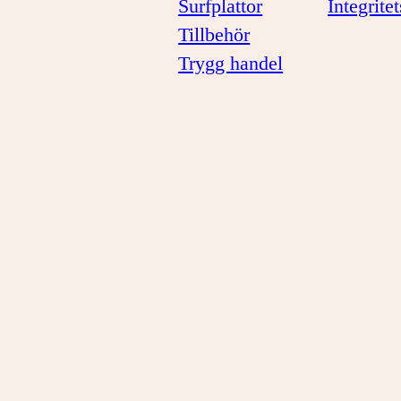
Surfplattor
Integrite
Tillbehör
Trygg handel