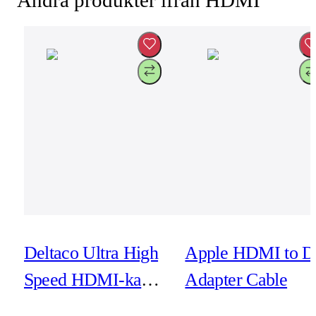
Andra produkter ifrån HDMI
Deltaco Ultra High
Apple HDMI to D
Speed HDMI-kabel
Adapter Cable
- 1m - eARC, Qms,