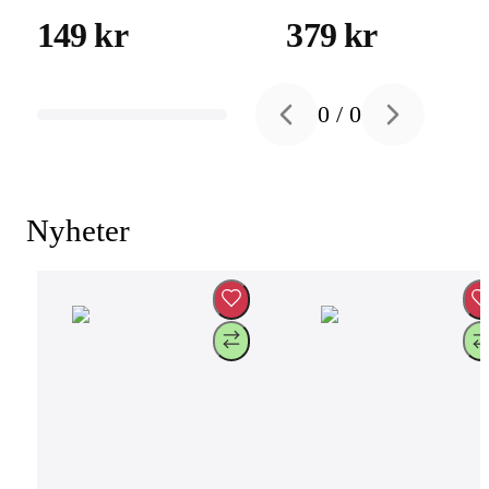
8K vid 60Hz, 4K
149 kr
379 kr
vid 120Hz, svart
0
/
0
Previous slide
Next slide
Nyheter