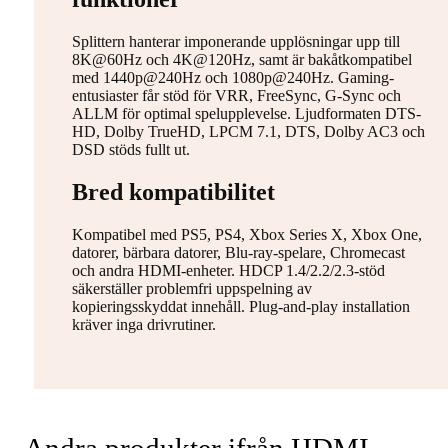
Splittern hanterar imponerande upplösningar upp till
8K@60Hz och 4K@120Hz, samt är bakåtkompatibel
med 1440p@240Hz och 1080p@240Hz. Gaming-
entusiaster får stöd för VRR, FreeSync, G-Sync och
ALLM för optimal spelupplevelse. Ljudformaten DTS-
HD, Dolby TrueHD, LPCM 7.1, DTS, Dolby AC3 och
DSD stöds fullt ut.
Bred kompatibilitet
Kompatibel med PS5, PS4, Xbox Series X, Xbox One,
datorer, bärbara datorer, Blu-ray-spelare, Chromecast
och andra HDMI-enheter. HDCP 1.4/2.2/2.3-stöd
säkerställer problemfri uppspelning av
kopieringsskyddat innehåll. Plug-and-play installation
kräver inga drivrutiner.