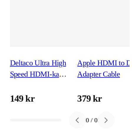
Deltaco Ultra High
Apple HDMI to D
Speed HDMI-kabel
Adapter Cable
- 1m - eARC, Qms,
8K vid 60Hz, 4K
149 kr
379 kr
vid 120Hz, svart
0
/
0
Previous slide
Next slide