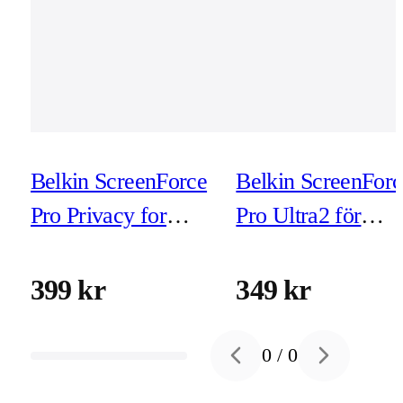
Belkin ScreenForce
Belkin ScreenForc
Pro Privacy for
Pro Ultra2 för
iPhone Air (inkl
iPhone Air (inkl
montering)
montering)
399 kr
349 kr
0
/
0
Previous slide
Next slide