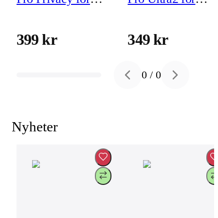
iPhone Air (inkl
iPhone Air (inkl
montering)
montering)
399 kr
349 kr
0
/
0
Previous slide
Next slide
Nyheter