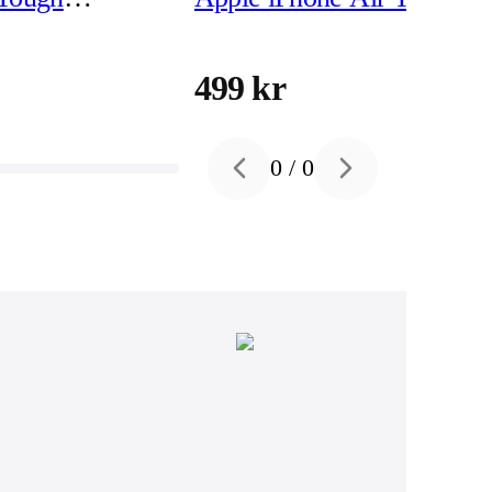
yddsskal
MagSafe Skyddsskal
499 kr
0
/
0
Previous slide
Next slide