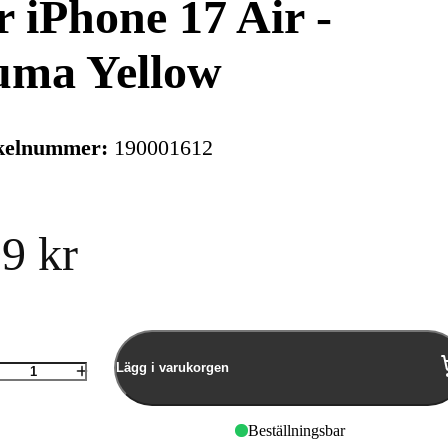
r iPhone 17 Air -
uma Yellow
kelnummer:
190001612
9 kr
Lägg i varukorgen
Antal
Burga Magnetic - Apple
Burga Golde
Beställningsbar
iPhone Air Tough
Apple iPhon