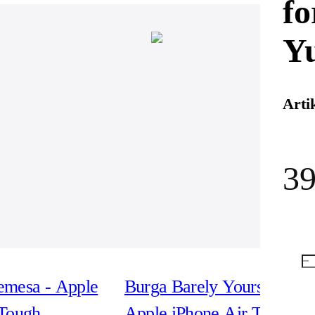
fo
Y
Arti
39
emesa - Apple
Burga Barely Yours -
 Tough
Apple iPhone Air Tough