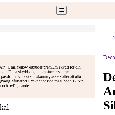
Deco
Air . Uma Yellow erbjuder premium-skydd för din
tion. Detta skyddshölje kombinerar stil med
De
t passform och exakt utskärning säkerställer att alla
långvarig hållbarhet Exakt anpassad för iPhone 17 Air
on och avlägsnande
An
Si
kal