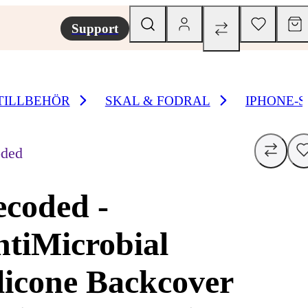
Support
TILLBEHÖR
SKAL & FODRAL
IPHONE-
ded
coded -
tiMicrobial
licone Backcover