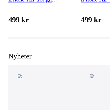
MagSafe Skyddsskal
MagSafe Sk
499 kr
499 kr
Nyheter