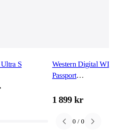
Ultra S
Western Digital WD My
Passport
WDBPKJ0040BBK -
r
hårddisk 4 TB USB 3.2
1 899 kr
Gen 1
0
/
0
Previous slide
Next slide