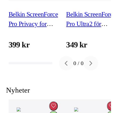
Belkin ScreenForce
Belkin ScreenForc
Pro Privacy for
Pro Ultra2 för
iPhone Air (inkl
iPhone Air (inkl
montering)
montering)
399 kr
349 kr
0
/
0
Previous slide
Next slide
Nyheter