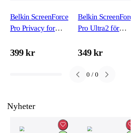
Belkin ScreenForce
Belkin ScreenForc
Pro Privacy for
Pro Ultra2 för
iPhone Air (inkl
iPhone Air (inkl
montering)
montering)
399 kr
349 kr
0
/
0
Previous slide
Next slide
Nyheter