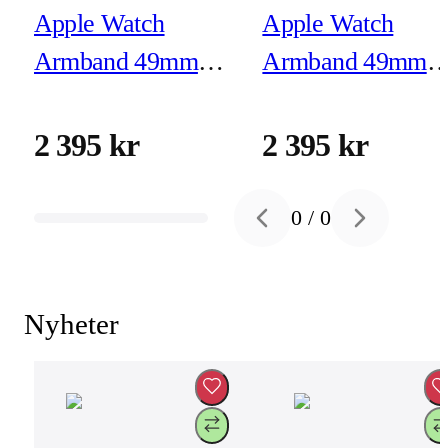
Apple Watch
Apple Watch
Armband 49mm
Armband 49mm
Naturlig titan
Naturlig titan
Milanesisk loop -
Milanesisk loop -
2 395 kr
2 395 kr
Large
Medium
0
/
0
Previous slide
Next slide
Nyheter