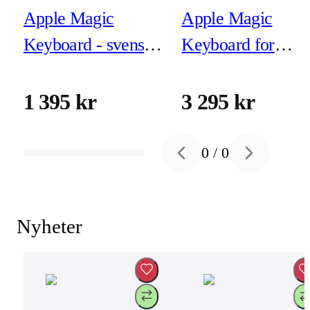
Apple Magic
Apple Magic
Keyboard - svenskt
Keyboard for
USB-C
iPad Air 11-inch
(M3/M2) - Svensk
1 395 kr
3 295 kr
- Svart
0
/
0
Previous slide
Next slide
Nyheter