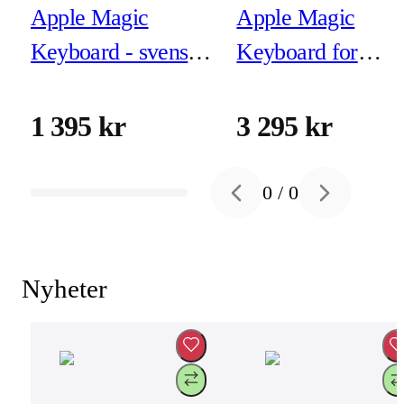
Apple Magic
Apple Magic
Keyboard - svenskt
Keyboard for
USB-C
iPad Air 11-inch
(M3/M2) - Svensk
1 395 kr
3 295 kr
- Svart
0
/
0
Previous slide
Next slide
Nyheter