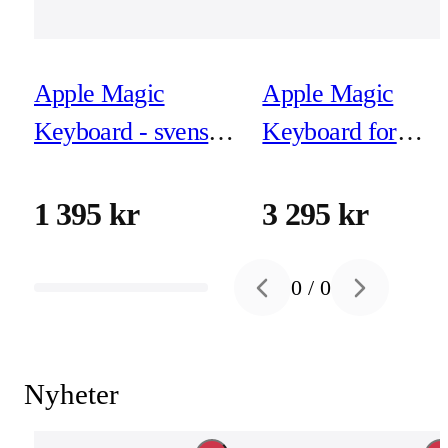
Apple Magic
Apple Magic
Keyboard - svenskt
Keyboard for
USB-C
iPad Air 11-inch
(M3/M2) - Svensk
1 395 kr
3 295 kr
- Svart
0
/
0
Previous slide
Next slide
Nyheter