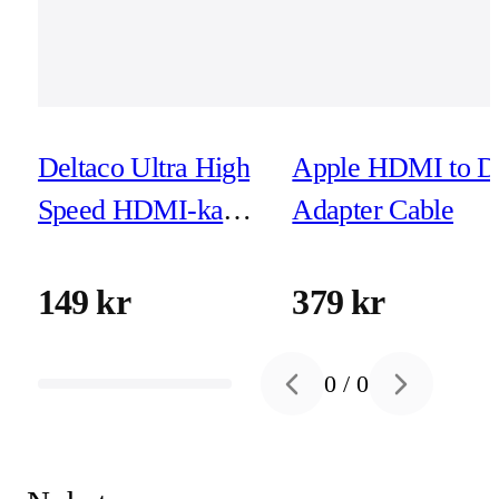
Deltaco Ultra High
Apple HDMI to D
Speed HDMI-kabel
Adapter Cable
- 1m - eARC, Qms,
8K vid 60Hz, 4K
149 kr
379 kr
vid 120Hz, svart
0
/
0
Previous slide
Next slide