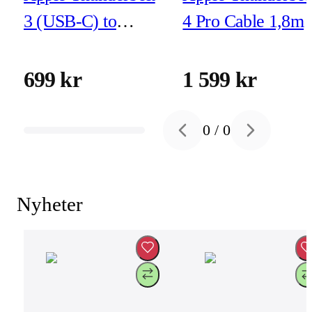
3 (USB-C) to
4 Pro Cable 1,8m
Thunderbolt 2
Adapter
699 kr
1 599 kr
0
/
0
Previous slide
Next slide
Nyheter