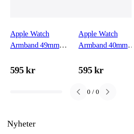
Apple Watch
Apple Watch
Armband 49mm
Armband 40mm
Ankarblå Havsband
Blekrosa Sportban
Extension - Finish i
- M/L
595 kr
595 kr
naturligt titan
0
/
0
Previous slide
Next slide
Nyheter