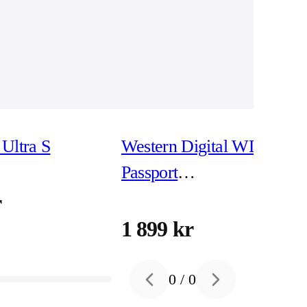
Ultra S
Western Digital WD My
Passport
WDBPKJ0040BBK -
r
hårddisk 4 TB USB 3.2
1 899 kr
Gen 1
0
/
0
Previous slide
Next slide