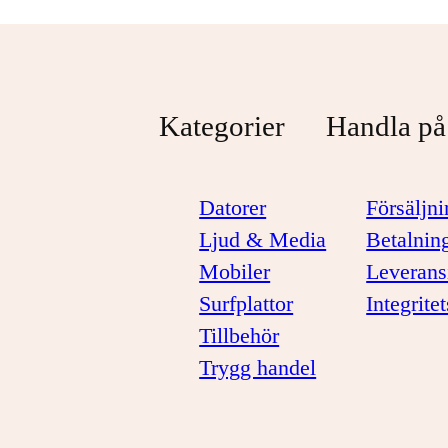
Kategorier
Handla på
Datorer
Försäljni
Ljud & Media
Betalnin
Mobiler
Leverans
Surfplattor
Integrite
Tillbehör
Trygg handel