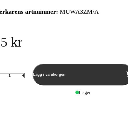
verkarens artnummer:
MUWA3ZM/A
5 kr
Lägg i varukorgen
Antal
I lager
Xtorm Power Bank USB-
Xtorm Magne
C PD 67W
15W Power 