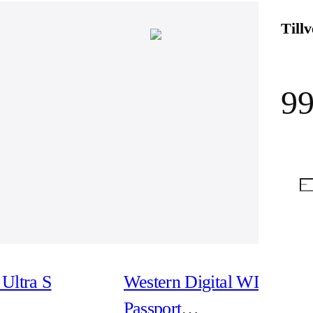
Till
99
Ultra S
Western Digital WD My
Passport