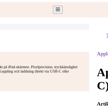
Appl
ekt på iPad-skärmen. Pixelprecision, tryckkänslighet
Ap
 Koppling och laddning direkt via USB-C eller
C
Arti