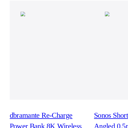
dbramante Re-Charge
Sonos Shor
Power Bank 8K Wireless
Angled 0.5