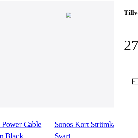
Till
27
t Power Cable
Sonos Kort Strömkabel -
m Black
Svart