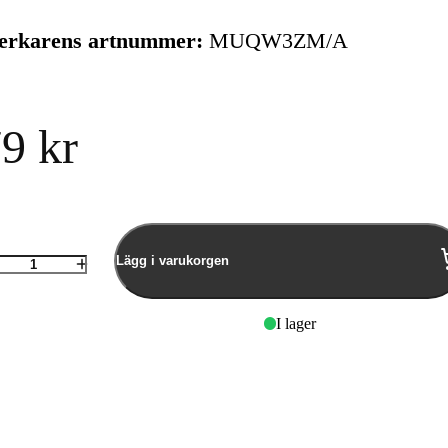
verkarens artnummer:
MUQW3ZM/A
9 kr
Lägg i varukorgen
Antal
I lager
Sonos Kort Strömkabel -
Sonos RCA-
Vit