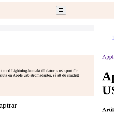
Appl
t med Lightning-kontakt till datorns usb-port för
Ap
luta en Apple usb-strömadapter, så att du smidigt
U
aptrar
Arti