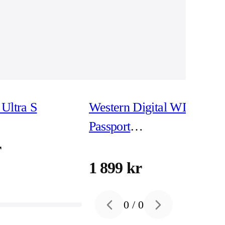
Ultra S
Western Digital WD My
Passport
WDBPKJ0040BBK -
r
hårddisk 4 TB USB 3.2
1 899 kr
Gen 1
0
/
0
Previous slide
Next slide