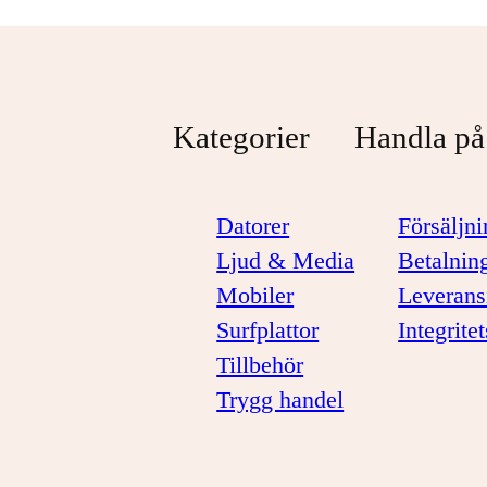
Kategorier
Handla på
Datorer
Försäljni
Ljud & Media
Betalnin
Mobiler
Leverans
Surfplattor
Integrite
Tillbehör
Trygg handel