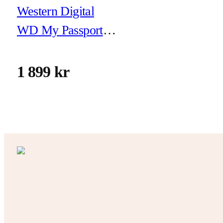
Western Digital
WD My Passport
WDBPKJ0040BBK
- hårddisk 4 TB
1 899 kr
USB 3.2 Gen 1