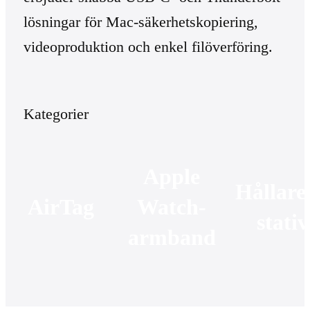
lösningar för Mac-säkerhetskopiering,
videoproduktion och enkel filöverföring.
Kategorier
Apple
Hållare
AirTag
Watch-
stativ
armband