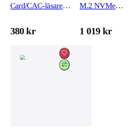
Card/CAC-läsare
M.2 NVMe
(JUR261)
dockningsstation
(JCD552)
380 kr
1 019 kr