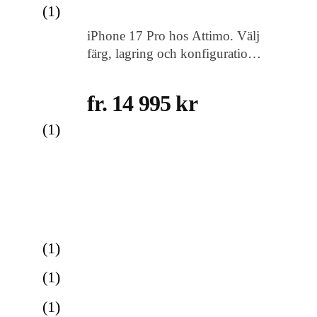
(
1
)
iPhone 17 Pro hos Attimo. Välj
färg, lagring och konfiguration
som passar dig, med snabb
leverans i Sverige.
fr. 14 995 kr
(
1
)
(
1
)
(
1
)
(
1
)