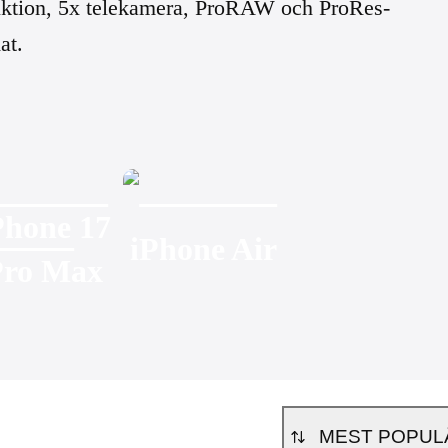
truktion, 5x telekamera, ProRAW och ProRes-
at.
Phone 17
iPhone Air
Pro Max
MEST POPUL