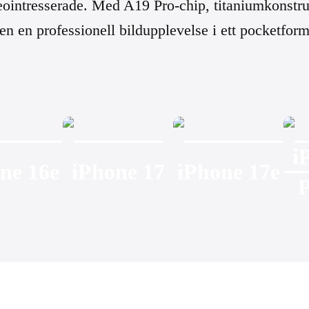
ideointresserade. Med A19 Pro-chip, titaniumkons
n en professionell bildupplevelse i ett pocketform
i
ne 16e
iPhone 17
iPhone 17e