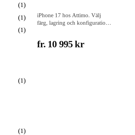
(
1
)
iPhone 17 hos Attimo. Välj
(
1
)
färg, lagring och konfiguration
(
1
)
som passar dig, med snabb
leverans i Sverige.
fr. 10 995 kr
(
1
)
(
1
)