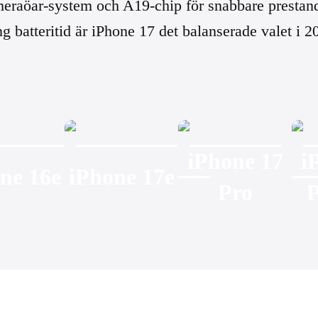
meraöar-system och A19-chip för snabbare prestan
ng batteritid är iPhone 17 det balanserade valet i 
iPhone 17
i
ne 16e
iPhone 17e
Pro