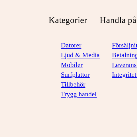
Kategorier
Handla på
Datorer
Försäljni
Ljud & Media
Betalnin
Mobiler
Leverans
Surfplattor
Integrite
Tillbehör
Trygg handel