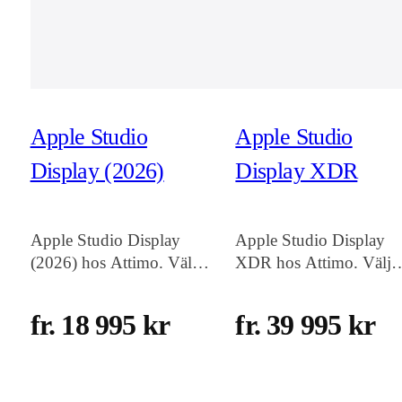
Apple Studio
Apple Studio
Display (2026)
Display XDR
Apple Studio Display
Apple Studio Display
(2026) hos Attimo. Välj
XDR hos Attimo. Välj
färg, lagring och
färg, lagring och
konfiguration som passar
konfiguration som passa
fr. 18 995 kr
fr. 39 995 kr
dig, med snabb leverans i
dig, med snabb leverans
Sverige.
Sverige.