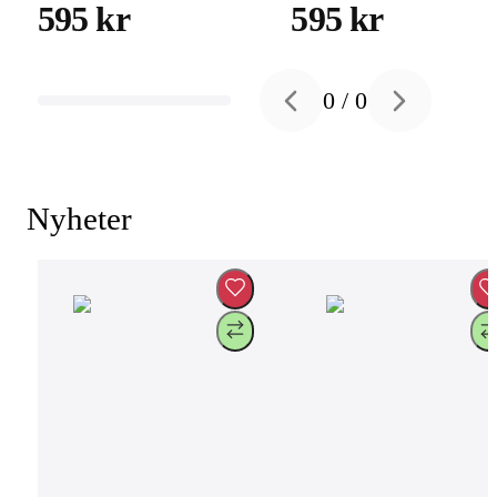
Extension - Finish i
- M/L
595 kr
595 kr
naturligt titan
0
/
0
Previous slide
Next slide
Nyheter