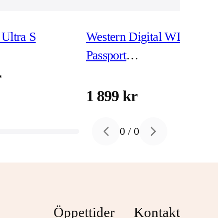
Ultra S
Western Digital WD My
Passport
WDBPKJ0040BBK -
r
hårddisk 4 TB USB 3.2
1 899 kr
Gen 1
0
/
0
Previous slide
Next slide
Öppettider
Kontakt