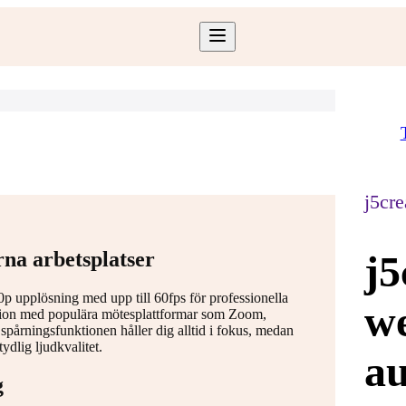
j5cre
j5
rna arbetsplatser
p upplösning med upp till 60fps för professionella
w
ation med populära mötesplattformar som Zoom,
pårningsfunktionen håller dig alltid i fokus, medan
dlig ljudkvalitet.
au
g