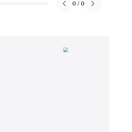
0
/
0
Previous slide
Next slide