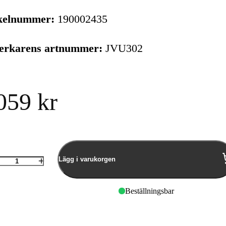
kelnummer:
190002435
verkarens artnummer:
JVU302
059 kr
Lägg i varukorgen
Antal
Beställningsbar