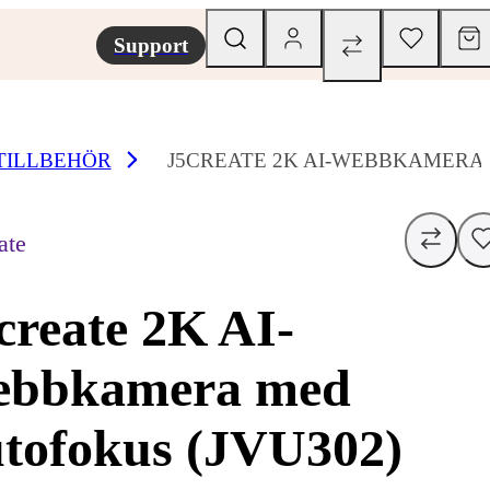
Support
TILLBEHÖR
J5CREATE 2K AI-WEBBKAMERA 
ate
create 2K AI-
ebbkamera med
tofokus (JVU302)