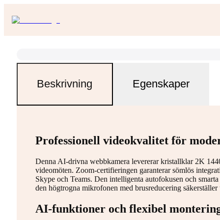
Beskrivning
Egenskaper
Professionell videokvalitet för mode
Denna AI-drivna webbkamera levererar kristallklar 2K 1440
videomöten. Zoom-certifieringen garanterar sömlös integr
Skype och Teams. Den intelligenta autofokusen och smarta s
den högtrogna mikrofonen med brusreducering säkerställer ty
AI-funktioner och flexibel monterin