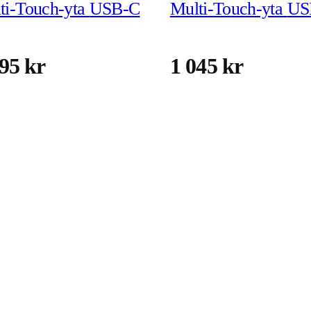
Multi-Touch-yta USB-C
Multi-Tou
95 kr
1 045 kr