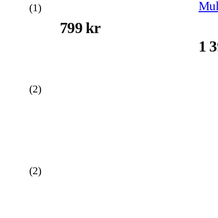
(
1
)
799 kr
1 3
(
2
)
(
2
)