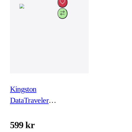
Kingston
DataTraveler
microDuo 3C
256GB
599 kr