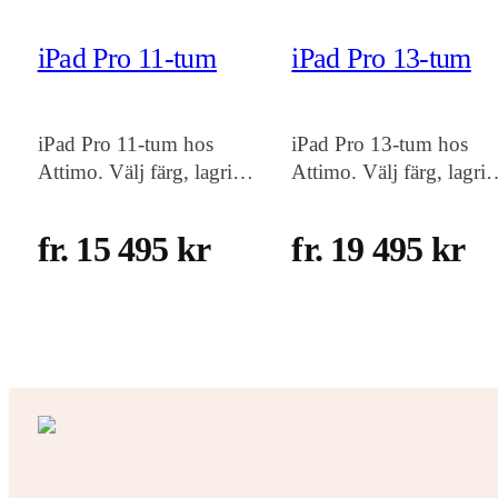
iPad Pro 11-tum
iPad Pro 13-tum
iPad Pro 11-tum hos
iPad Pro 13-tum hos
Attimo. Välj färg, lagring
Attimo. Välj färg, lagri
och konfiguration som
och konfiguration som
passar dig, med snabb
passar dig, med snabb
fr. 15 495 kr
fr. 19 495 kr
leverans i Sverige.
leverans i Sverige.