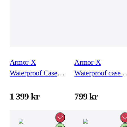
Armor-X
Armor-X
Waterproof Case
Waterproof case f
for iPad Pro 13-tum
iPhone 13
(M4)
1 399 kr
799 kr