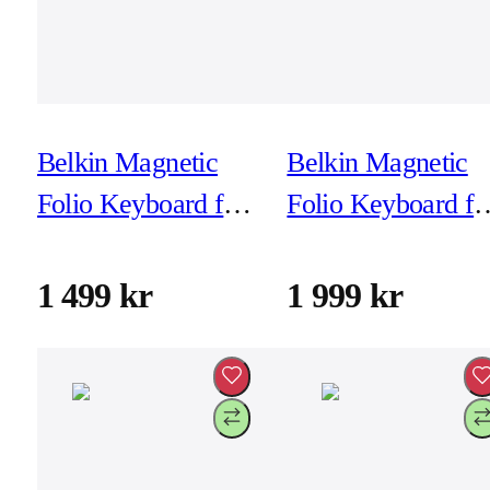
Belkin Magnetic
Belkin Magnetic
Folio Keyboard for
Folio Keyboard fo
iPad Pro 11-tum
iPad Pro 13-tum
(M4)
(M4)
1 499 kr
1 999 kr