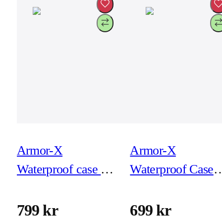
Armor-X
Armor-X
Waterproof case for
Waterproof Case
iPhone 13 Pro Max
for iPhone SE
(2020/2022)
799 kr
699 kr