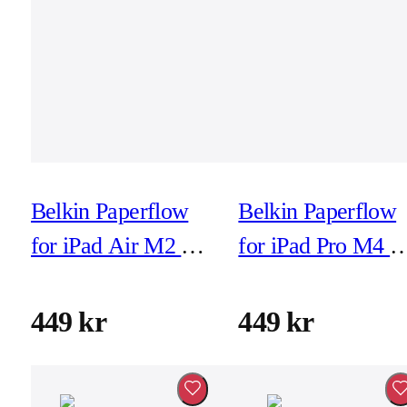
Belkin Paperflow
Belkin Paperflow
for iPad Air M2 13-
for iPad Pro M4 1
tum (inkl
tum (inkl
montering)
montering)
449 kr
449 kr