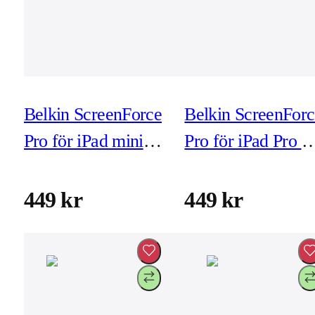
Belkin ScreenForce
Belkin ScreenForc
Pro för iPad mini
Pro för iPad Pro 1
(5e/6e Gen/A17
(M4) (inkl
Pro) (inkl
montering)
449 kr
449 kr
montering)