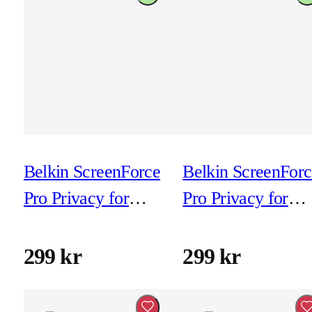
Belkin ScreenForce
Belkin ScreenForc
Pro Privacy for
Pro Privacy for
iPhone 15 Plus/14
iPhone 15 Pro (ex
Pro Max (exkl
montering)
299 kr
299 kr
montering)