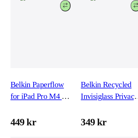
Belkin Paperflow
Belkin Recycled
for iPad Pro M4 13-
Invisiglass Privac
tum (inkl
för iPhone 16 Pro
montering)
(exkl montering)
449 kr
349 kr