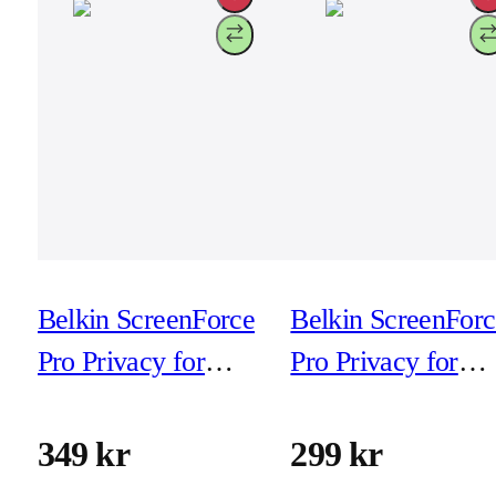
Belkin ScreenForce
Belkin ScreenForc
Pro Privacy for
Pro Privacy for
iPhone 15 Pro (inkl
iPhone 15 Pro Ma
montering)
(exkl montering)
349 kr
299 kr