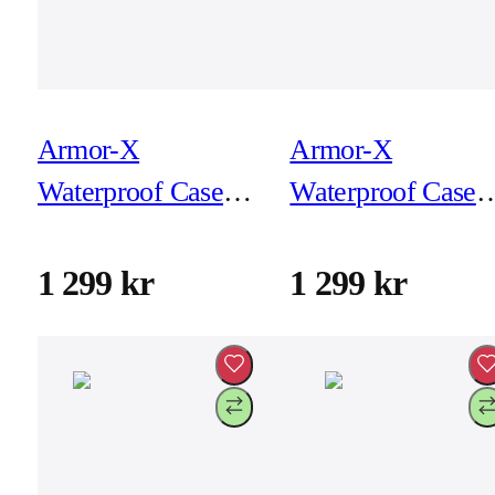
Armor-X
Armor-X
Waterproof Case
Waterproof Case
for iPad Pro 11-tum
for iPad Pro 11-t
(2a Gen)
(4e/3e Gen)
1 299 kr
1 299 kr