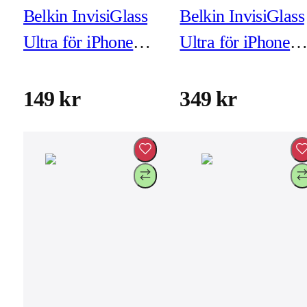
Belkin InvisiGlass
Belkin InvisiGlass
Ultra för iPhone
Ultra för iPhone
11/XR (exkl
XR/11 (inkl
montering)
montering)
149 kr
349 kr