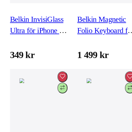
Belkin InvisiGlass
Belkin Magnetic
Ultra för iPhone XS
Folio Keyboard fo
Max/11 Pro Max
iPad A16/10e Gen
(inkl montering)
Nordic
349 kr
1 499 kr