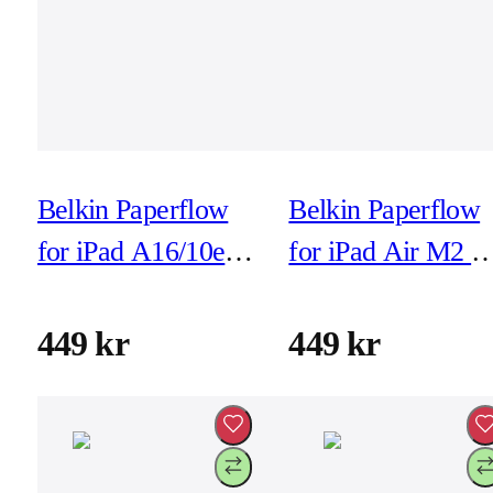
Belkin Paperflow
Belkin Paperflow
for iPad A16/10e
for iPad Air M2 1
Gen (inkl
tum (inkl
montering)
montering)
449 kr
449 kr