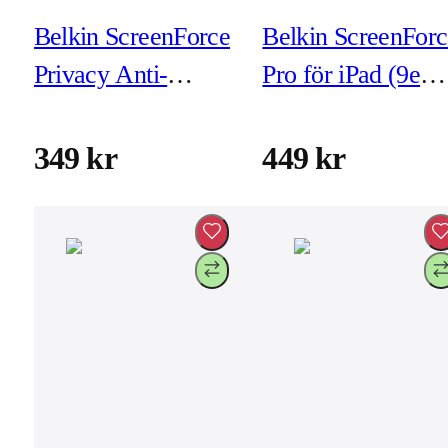
Belkin ScreenForce
Belkin ScreenForc
Privacy Anti-
Pro för iPad (9e
Microbial for
Gen) (inkl
iPhone
montering)
349 kr
449 kr
16e/14/13/13 Pro
(inkl montering)