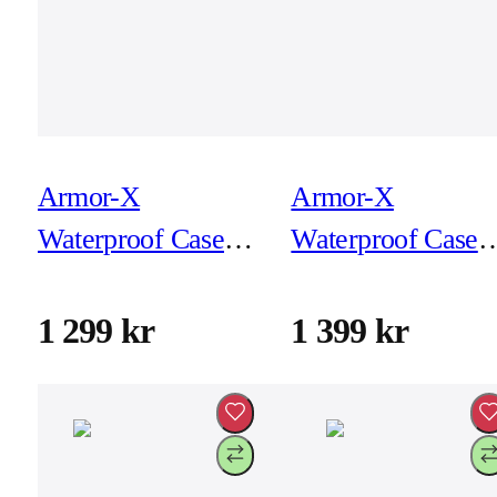
Armor-X
Armor-X
Waterproof Case
Waterproof Case
for iPad Pro 11-tum
for iPad Pro 12-t
(M4)
(5e/6e Gen)
1 299 kr
1 399 kr