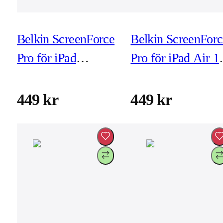
Belkin ScreenForce
Belkin ScreenForc
Pro för iPad
Pro för iPad Air 1
(A16/10e Gen) (inkl
tum (4e & 5e Gen
montering)
(inkl montering)
449 kr
449 kr