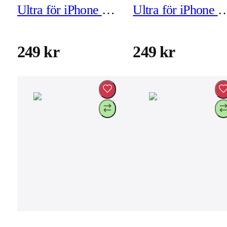
Ultra för iPhone 11
Ultra för iPhone 1
Pro Max/XS Max
Pro/X/XS (exkl
(exkl montering)
montering)
249 kr
249 kr