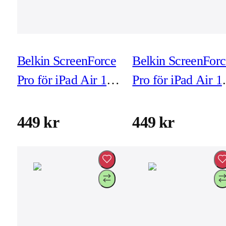
Belkin ScreenForce
Belkin ScreenForc
Pro för iPad Air 11-
Pro för iPad Air 1
tum (M3/M2) (inkl
tum (M3/M2) (ink
montering)
montering)
449 kr
449 kr