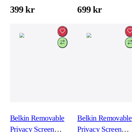
Pro (inkl montering)
Air 13-tum
399 kr
699 kr
(M4/M2/M3)
Belkin Removable
Belkin Removable
Privacy Screen
Privacy Screen