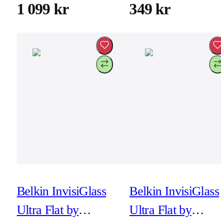
11-tum (M2/4&5e
6/6s/7/8/SE (2a/3e
1 099 kr
349 kr
Gen)/iPad Pro 11-
Gen) (inkl
tum (2a, 3e 4e Gen)
montering)
Belkin InvisiGlass
Belkin InvisiGlass
Ultra Flat by
Ultra Flat by