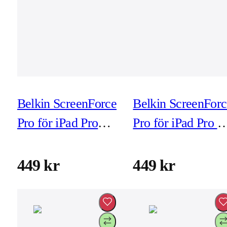
Belkin ScreenForce
Belkin ScreenForc
Pro för iPad Pro
Pro för iPad Pro 1
12,9-tum (2022)
tum (M4) (inkl
(inkl montering)
montering)
449 kr
449 kr