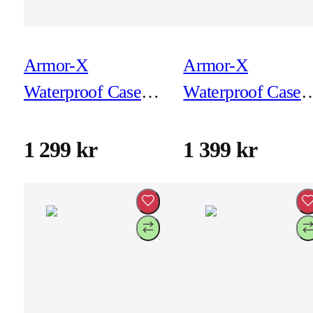
Armor-X
Armor-X
Waterproof Case
Waterproof Case
for iPad Air (4e
for iPad Air 13-tu
Gen)
(M2)
1 299 kr
1 399 kr