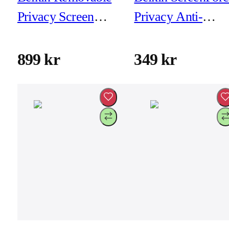
Privacy Screen
Privacy Anti-
Protector MacBook
Microbial for
Pro 16-tum (M1-
iPhone 14 Plus/13
899 kr
349 kr
M4)
Pro Max (inkl
montering)