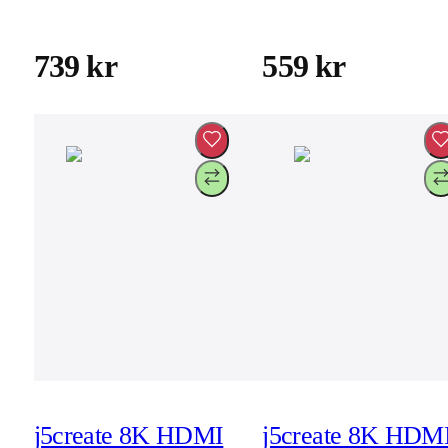
kontakter - EU
port (JUP4370EF)
(JUP1565DCE-EN)
739 kr
559 kr
j5create 8K HDMI
j5create 8K HDM