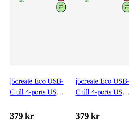
j5create Eco USB-
j5create Eco USB
C till 4-ports USB-C
C till 4-ports USB
Gen 2 Hub - röd
Gen 2 Hub - vit
(JCH345ER)
(JCH345EW)
379 kr
379 kr