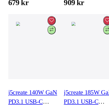
kontakter
(JUP43130E-EN)
679 kr
909 kr
(JUP25102V)
j5create 140W GaN
j5create 185W G
PD3.1 USB-C
PD3.1 USB-C