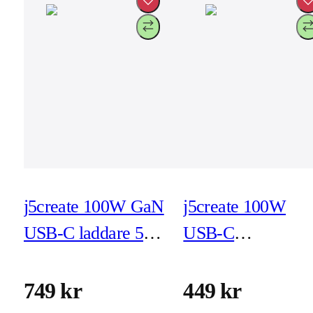
j5create 100W GaN
j5create 100W
USB-C laddare 5-
USB-C
port (JUP53100EF)
superladdare - EU
(JUP2290C-EN)
749 kr
449 kr