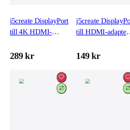
j5create DisplayPort
j5create DisplayPo
till 4K HDMI-
till HDMI-adapter
adapter (JDA158)
(JDA154)
289 kr
149 kr