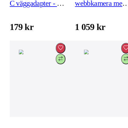
C väggadapter - EU
webbkamera med
(JUP1420-EN)
autofokus
(JVU302)
179 kr
1 059 kr