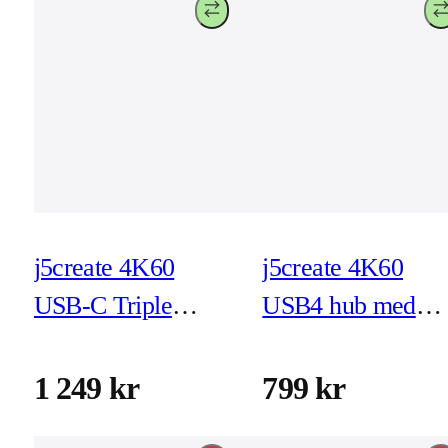
j5create 4K60
j5create 4K60
USB-C Triple
USB4 hub med
Monitor 10Gbps
MagSafe-kit
Mini Dock
(JCD395)
1 249 kr
799 kr
(JCD397)