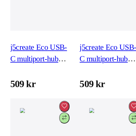
j5create Eco USB-
j5create Eco USB
C multiport-hub
C multiport-hub
med PD - röd
med PD - vit
(JCD373ER)
(JCD373EW)
509 kr
509 kr