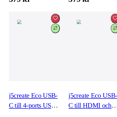
j5create Eco USB-
j5create Eco USB
C till 4-ports USB-
C till HDMI och
C/A Gen 2 Hub -
USB-A med PD -