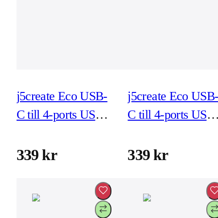
j5create Eco USB-
j5create Eco USB
C till 4-ports USB-
C till 4-ports USB
A Gen 2 Hub - kol
A Gen 2 Hub - rö
(JCH341EC)
(JCH341ER)
339 kr
339 kr