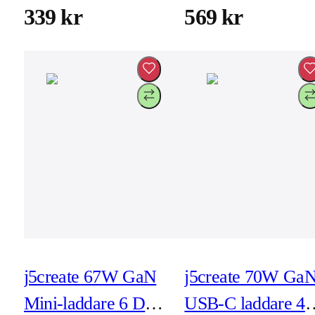
(JUP1565DCE3A
339 kr
569 kr
EN)
j5create 67W GaN
j5create 70W Ga
Mini-laddare 6 DC-
USB-C laddare 4-