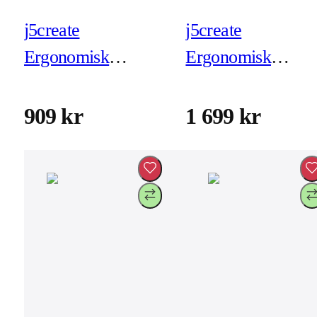
j5create
j5create
Ergonomisk
Ergonomisk
monitorarm
monitorarm med
(JTSA101)
dockningsstation
909 kr
1 699 kr
(JTSA301)