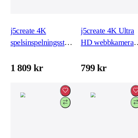
j5create 4K
j5create 4K Ultra
spelsinspelningsstation
HD webbkamera
(JVA14)
(JVU430)
1 809 kr
799 kr