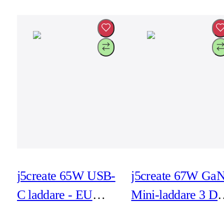
j5create 65W USB-
j5create 67W Ga
C laddare - EU
Mini-laddare 3 D
(JUP1265-EN)
kontakter - EU