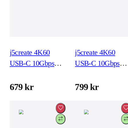
j5create 4K60
j5create 4K60
USB-C 10Gbps
USB-C 10Gbps
multiadapter
resedock (JCD392
(JCD390)
679 kr
799 kr