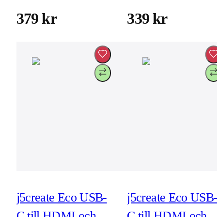
vit (JCH342EW)
kol (JCA379EC)
379 kr
339 kr
j5create Eco USB-
j5create Eco USB
C till HDMI och
C till HDMI och