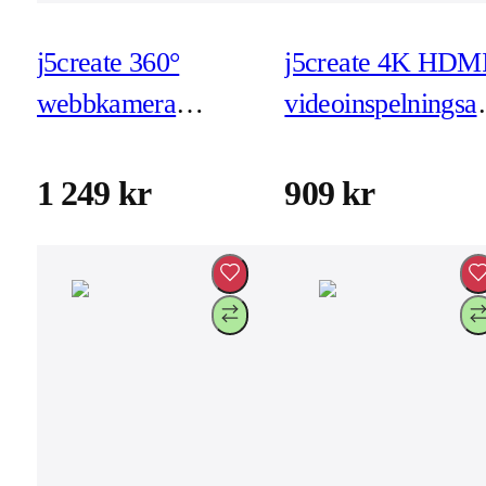
j5create 360°
j5create 4K HDM
webbkamera
videoinspelningsa
(JVCU360)
(JVA11)
1 249 kr
909 kr