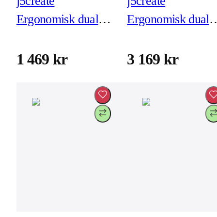
j5create
j5create
Ergonomisk dual
Ergonomisk dual
monitorarm
monitorarm med
(JTSA102)
dockningsstation
1 469 kr
3 169 kr
(JTSA302)