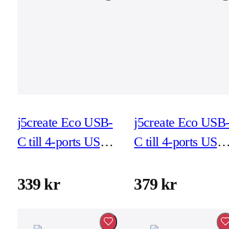
j5create Eco USB-
j5create Eco USB
C till 4-ports USB-
C till 4-ports USB
A Gen 2 Hub - vit
Gen 2 Hub - kol
(JCH341EW)
(JCH345EC)
339 kr
379 kr