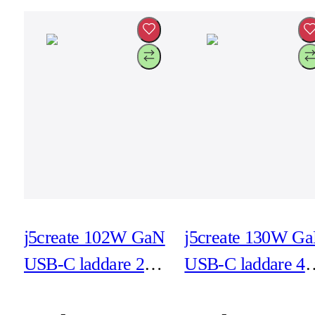
j5create 102W GaN
j5create 130W G
USB-C laddare 2-
USB-C laddare 4-
port med utbytbara
port - EU