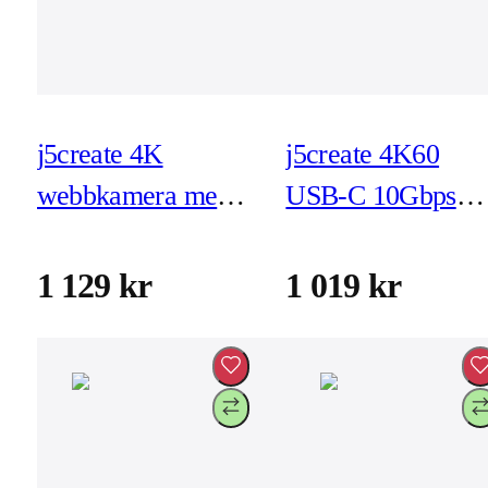
j5create 4K
j5create 4K60
webbkamera med
USB-C 10Gbps
5x zoom och
Mini Dock
fjärrkontroll
(JCD393)
1 129 kr
1 019 kr
(JVCU435)