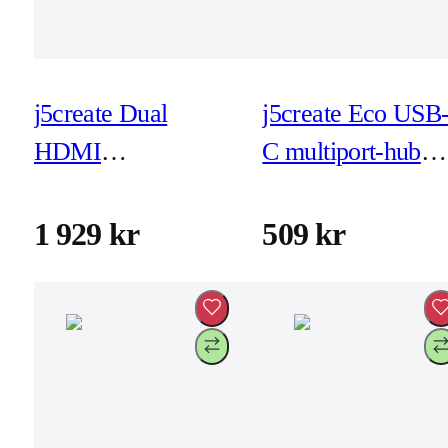
j5create Dual
j5create Eco USB
HDMI
C multiport-hub
videoinspelningsadapter
med PD - kol
(JVA06)
(JCD373EC)
1 929 kr
509 kr