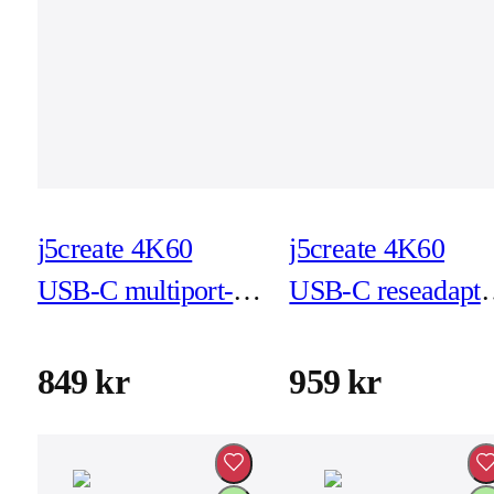
j5create 4K60
j5create 4K60
USB-C multiport-
USB-C reseadapte
adapter med PD
(JCD3191)
(JCD391)
849 kr
959 kr